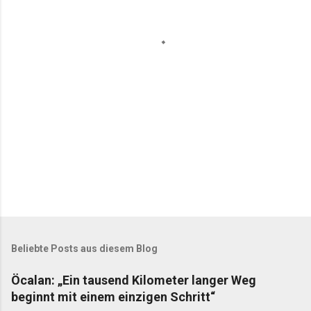
t
a
r
e
Beliebte Posts aus diesem Blog
Öcalan: „Ein tausend Kilometer langer Weg
beginnt mit einem einzigen Schritt“