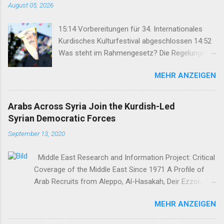
August 05, 2026
15:14 Vorbereitungen für 34. Internationales
Kurdisches Kulturfestival abgeschlossen 14:52
Was steht im Rahmengesetz? Die Regelungen
im Überblick 14:35 DEM: Rahmengesetz soll zur
MEHR ANZEIGEN
Keimzelle des Demokratisierungsprozesses
werden 14:25 Rahmengesetz zum
Friedensprozess ins Parlament eingebracht
Arabs Across Syria Join the Kurdish-Led
12:46 TJA: Von der Forderung nach Öcalans
Syrian Democratic Forces
physischer Freiheit rücken wir nicht ab 12:29
September 13, 2020
Geflüchteter aus Rojhilat stirbt vor UNHCR-Büro
in Hewlêr 11:28 Volksrat von Mexmûr:
Middle East Research and Information Project: Critical
Organisierung verhinderte Großangriff des IS
Coverage of the Middle East Since 1971 A Profile of
11:03 Bahçeli: Abdullah Öcalan muss das Recht
Arab Recruits from Aleppo, Al-Hasakah, Deir Ezzor,
auf Hoffnung erhalten 07:50 Nihat Demir:
Homs, Ras al-Ayn and Raqqa Middle East Report /Amy
Demokratische Lösung stärkt auch die
MEHR ANZEIGEN
Austin Holmes In: 295 (Summer 2020) I n 2012, as the
Arbeiterklasse in der Türkei 22:47 Syrische
so-called Arab Spring protests in Damascus and
Übergangsregieru...