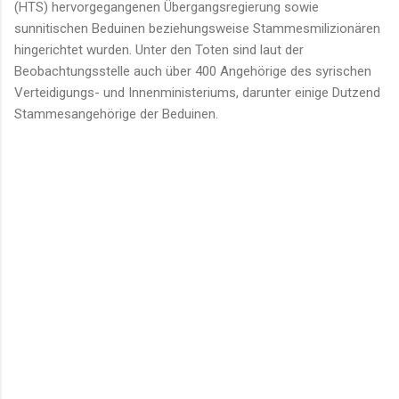
(HTS) hervorgegangenen Übergangsregierung sowie
sunnitischen Beduinen beziehungsweise Stammesmilizionären
hingerichtet wurden. Unter den Toten sind laut der
Beobachtungsstelle auch über 400 Angehörige des syrischen
Verteidigungs- und Innenministeriums, darunter einige Dutzend
Stammesangehörige der Beduinen.
K
o
m
m
e
n