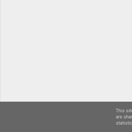
This si
are sha
statist