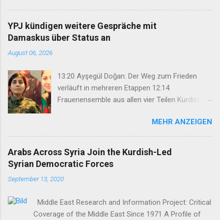
werden 14:25 Rahmengesetz zum
Friedensprozess ins Parlament eingebracht
YPJ kündigen weitere Gespräche mit
12:46 TJA: Von der Forderung nach Öcalans
Damaskus über Status an
physischer Freiheit rücken wir nicht ab 12:29
August 06, 2026
Geflüchteter aus Rojhilat stirbt vor UNHCR-Büro
in Hewlêr 11:28 Volksrat von Mexmûr:
13:20 Ayşegül Doğan: Der Weg zum Frieden
Organisierung verhinderte Großangriff des IS
verläuft in mehreren Etappen 12:14
11:03 Bahçeli: Abdullah Öcalan muss das Recht
Frauenensemble aus allen vier Teilen Kurdistans
auf Hoffnung erhalten 07:50 Nihat Demir:
feiert Konzertpremiere 11:54 Ahmet Tamir:
Demokratische Lösung stärkt auch die
MEHR ANZEIGEN
Gefängnisse sind zu Zentren systematischer
Arbeiterklasse in der Türkei 22:47 Syrische
Rechtsverletzungen geworden 11:39 Şilan Çelik:
Übergangsregieru...
Gesetzentwurf ist ein wichtiger Schritt für den
Arabs Across Syria Join the Kurdish-Led
Friedensprozess 09:37 Völkermord-
Syrian Democratic Forces
Überlebender Farhad Alsilo bei ÇIRA FOKUS
September 13, 2020
08:00 „Sucht ist kein individuelles Problem,
sondern eine gesellschaftliche
Middle East Research and Information Project: Critical
Herausforderung“ 15:14 Vorbereitungen für 34.
Coverage of the Middle East Since 1971 A Profile of
Internationales Kurdisches Kulturfestival