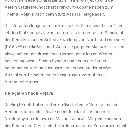
Kurdische Gesellschaftszentrum Frankfurt (NCK) und der
Verein Städtefreundschaft Frankfurt-Kobanê haben zum
Thema „Rojava nach dem Sturz Assads“ eingeladen.
Der Veranstaltungsraum im kurdischen Verein war bis auf den
letzten Platz besetzt, was auf großes Interesse am Schicksal
der Demokratischen Selbstverwaltung von Nord- und Ostsyrien
(DAANES) schließen lässt. Auch die jüngsten Massaker an den
alawitischen und drusischen Gemeinschaften im Westen
beziehungsweise Süden Syriens und der in der Türkei
begonnenen Verhandlungsprozess haben zu der großen
Anzahl von Teilnehmenden beigetragen, vermuten die
Veranstalter:innen.
Delegation nach Rojava
Dr. Birgit Koch-Dallendörfer, stellvertretende Vorsitzende des
Verbands kurdischer Ärzte in Deutschland e.V., bereiste
Nordostsyrien (Rojava) im Mai und Juni als Mitglied einer von
der Deutschen Gesellschaft für Internationale Zusammenarbeit