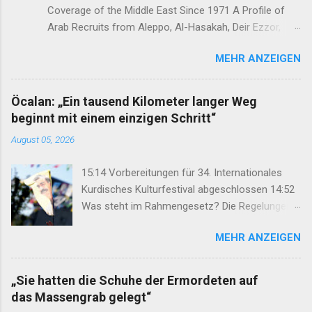
Coverage of the Middle East Since 1971 A Profile of
Arab Recruits from Aleppo, Al-Hasakah, Deir Ezzor,
Homs, Ras al-Ayn and Raqqa Middle East Report /Amy
MEHR ANZEIGEN
Austin Holmes In: 295 (Summer 2020) I n 2012, as the
so-called Arab Spring protests in Damascus and
elsewhere in Syria descended into a brutal civil war,
Öcalan: „Ein tausend Kilometer langer Weg
President Bashar al-Asad withdrew his forces from
beginnt mit einem einzigen Schritt“
northern Syria to turn their guns on rebels in the south.
August 05, 2026
Into the vacuum stepped the Democratic Union Party
(Partiya Yekîtiya Demokrat, or PYD) and their armed
15:14 Vorbereitungen für 34. Internationales
wing, the People’s Protection Units (Yekîneyên
Kurdisches Kulturfestival abgeschlossen 14:52
Parastina Gel, or YPG)—which set up a rudimentary
Was steht im Rahmengesetz? Die Regelungen
Autonomous Administration in three cantons: Afrin,
im Überblick 14:35 DEM: Rahmengesetz soll zur
Kobane and Jazira. Surrounded by enemies, the three
MEHR ANZEIGEN
Keimzelle des Demokratisierungsprozesses
cantons that declared self-rule were not even
werden 14:25 Rahmengesetz zum
connected to each o...
Friedensprozess ins Parlament eingebracht
„Sie hatten die Schuhe der Ermordeten auf
12:46 TJA: Von der Forderung nach Öcalans
das Massengrab gelegt“
physischer Freiheit rücken wir nicht ab 12:29