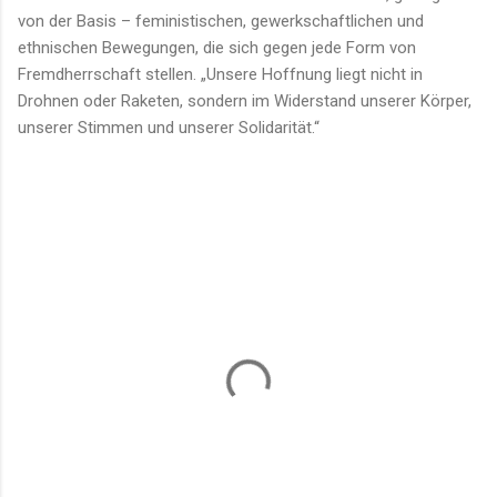
von der Basis – feministischen, gewerkschaftlichen und
ethnischen Bewegungen, die sich gegen jede Form von
Fremdherrschaft stellen. „Unsere Hoffnung liegt nicht in
Drohnen oder Raketen, sondern im Widerstand unserer Körper,
unserer Stimmen und unserer Solidarität.“
K
o
m
m
e
n
t
a