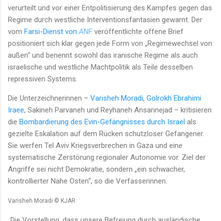
verurteilt und vor einer Entpolitisierung des Kampfes gegen das
Regime durch westliche Interventionsfantasien gewarnt. Der
vom
Farsi-Dienst von
ANF
veröffentlichte offene Brief
positioniert sich klar gegen jede Form von „Regimewechsel von
außen“ und benennt sowohl das iranische Regime als auch
israelische und westliche Machtpolitik als Teile desselben
repressiven Systems.
Die Unterzeichnerinnen –
Varisheh Moradi
,
Golrokh Ebrahimi
Iraee
, Sakineh Parvaneh und Reyhaneh Ansarinejad – kritisieren
die
Bombardierung des Evin-Gefängnisses durch Israel
als
gezielte Eskalation auf dem Rücken schutzloser Gefangener.
Sie werfen Tel Aviv Kriegsverbrechen in Gaza und eine
systematische Zerstörung regionaler Autonomie vor. Ziel der
Angriffe sei nicht Demokratie, sondern „ein schwacher,
kontrollierter Nahe Osten“, so die Verfasserinnen.
Varisheh Moradi © KJAR
„Die Vorstellung, dass unsere Befreiung durch ausländische