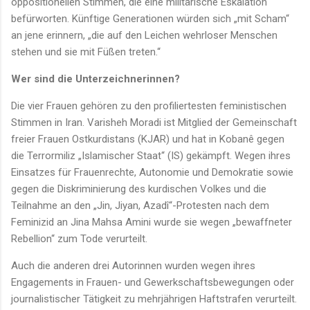
oppositionellen Stimmen, die eine militärische Eskalation
befürworten. Künftige Generationen würden sich „mit Scham“
an jene erinnern, „die auf den Leichen wehrloser Menschen
stehen und sie mit Füßen treten.“
Wer sind die Unterzeichnerinnen?
Die vier Frauen gehören zu den profiliertesten feministischen
Stimmen in Iran. Varisheh Moradi ist Mitglied der Gemeinschaft
freier Frauen Ostkurdistans (KJAR) und hat in Kobanê gegen
die Terrormiliz „Islamischer Staat“ (IS) gekämpft. Wegen ihres
Einsatzes für Frauenrechte, Autonomie und Demokratie sowie
gegen die Diskriminierung des kurdischen Volkes und die
Teilnahme an den „Jin, Jiyan, Azadî“-Protesten nach dem
Feminizid an Jina Mahsa Amini wurde sie wegen „bewaffneter
Rebellion“ zum Tode verurteilt.
Auch die anderen drei Autorinnen wurden wegen ihres
Engagements in Frauen- und Gewerkschaftsbewegungen oder
journalistischer Tätigkeit zu mehrjährigen Haftstrafen verurteilt.