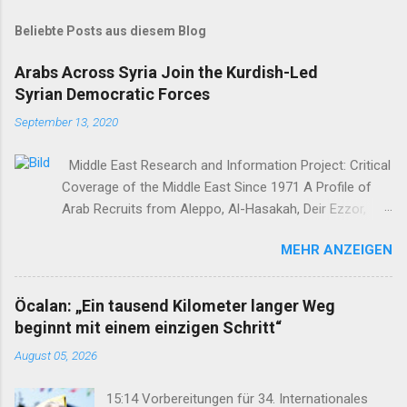
Beliebte Posts aus diesem Blog
Arabs Across Syria Join the Kurdish-Led
Syrian Democratic Forces
September 13, 2020
Middle East Research and Information Project: Critical
Coverage of the Middle East Since 1971 A Profile of
Arab Recruits from Aleppo, Al-Hasakah, Deir Ezzor,
Homs, Ras al-Ayn and Raqqa Middle East Report /Amy
MEHR ANZEIGEN
Austin Holmes In: 295 (Summer 2020) I n 2012, as the
so-called Arab Spring protests in Damascus and
elsewhere in Syria descended into a brutal civil war,
Öcalan: „Ein tausend Kilometer langer Weg
President Bashar al-Asad withdrew his forces from
beginnt mit einem einzigen Schritt“
northern Syria to turn their guns on rebels in the south.
August 05, 2026
Into the vacuum stepped the Democratic Union Party
(Partiya Yekîtiya Demokrat, or PYD) and their armed
15:14 Vorbereitungen für 34. Internationales
wing, the People’s Protection Units (Yekîneyên