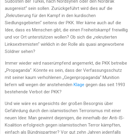
Südosten der Türkei, nach Nordsyrien oder den Nordirak
ausgereist“ sein sollen. Zurückgeführt wird dies auf die
„Rekrutierung für den Kampf in den kurdischen
Siedlungsgebieten“ seitens der PKK. Wer käme auch auf die
Idee, dass es Menschen gibt, die einen Freiheitskampf freiwillig
und vor Ort unterstützen wollen? Ob sich die „rekrutierten
Linksextremisten“ wirklich in der Rolle als quasi angeworbene
Söldner sehen?
Immer wieder wird naserümpfend angemerkt, die PKK betreibe
„Propaganda“. Könnte es sein, dass der Verfassungsschutz
mit seiner kaum verhohlenen „Gegenpropaganda“ Munition
liefern will wegen der anstehenden
Klage
gegen das seit 1993
bestehende Verbot der PKK?
Und wie wäre es angesichts der großen Besorgnis über
Gefährdung durch den islamistischen Terrorismus mit einer
neuen Idee: Man gewinnt diejenigen, die innerhalb der Anti-IS-
Koalition erfolgreich gegen islamistischen Terror kämpften,
einfach als Bündnispartner? Vor gut zehn Jahren jedenfalls