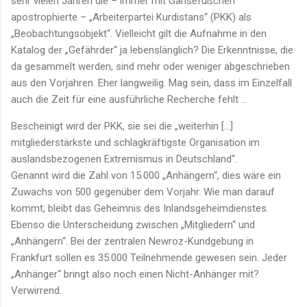
sehr vielen Jahren die – immer mit Gänsefüßchen
apostrophierte – „Arbeiterpartei Kurdistans“ (PKK) als
„Beobachtungsobjekt“. Vielleicht gilt die Aufnahme in den
Katalog der „Gefährder“ ja lebenslänglich? Die Erkenntnisse, die
da gesammelt werden, sind mehr oder weniger abgeschrieben
aus den Vorjahren. Eher langweilig. Mag sein, dass im Einzelfall
auch die Zeit für eine ausführliche Recherche fehlt …
Bescheinigt wird der PKK, sie sei die „weiterhin [...]
mitgliederstärkste und schlagkräftigste Organisation im
auslandsbezogenen Extremismus in Deutschland“.
Genannt wird die Zahl von 15.000 „Anhängern“, dies wäre ein
Zuwachs von 500 gegenüber dem Vorjahr. Wie man darauf
kommt, bleibt das Geheimnis des Inlandsgeheimdienstes.
Ebenso die Unterscheidung zwischen „Mitgliedern“ und
„Anhängern“. Bei der zentralen Newroz-Kundgebung in
Frankfurt sollen es 35.000 Teilnehmende gewesen sein. Jeder
„Anhänger“ bringt also noch einen Nicht-Anhänger mit?
Verwirrend.