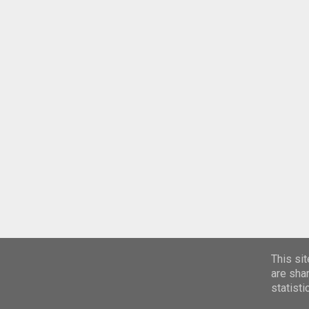
This si
are sha
statist