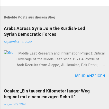
Beliebte Posts aus diesem Blog
Arabs Across Syria Join the Kurdish-Led
Syrian Democratic Forces
September 13, 2020
Middle East Research and Information Project: Critical
Coverage of the Middle East Since 1971 A Profile of
Arab Recruits from Aleppo, Al-Hasakah, Deir Ezzor,
Homs, Ras al-Ayn and Raqqa Middle East Report /Amy
MEHR ANZEIGEN
Austin Holmes In: 295 (Summer 2020) I n 2012, as the
so-called Arab Spring protests in Damascus and
elsewhere in Syria descended into a brutal civil war,
Öcalan: „Ein tausend Kilometer langer Weg
President Bashar al-Asad withdrew his forces from
beginnt mit einem einzigen Schritt“
northern Syria to turn their guns on rebels in the south.
August 05, 2026
Into the vacuum stepped the Democratic Union Party