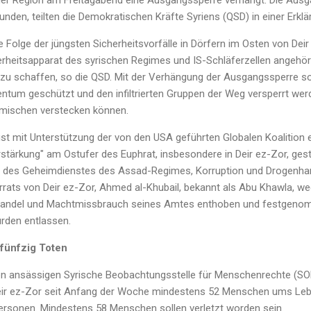
der Region am Freitagabend eine Ausgangssperre verhängt. Die Ausg
unden, teilten die Demokratischen Kräfte Syriens (QSD) in einer Erklä
 Folge der jüngsten Sicherheitsvorfälle in Dörfern im Osten von Deir
rheitsapparat des syrischen Regimes und IS-Schläferzellen angehö
n zu schaffen, so die QSD. Mit der Verhängung der Ausgangssperre s
gentum geschützt und den infiltrierten Gruppen der Weg versperrt werd
mischen verstecken können.
t mit Unterstützung der von den USA geführten Globalen Koalition ei
ärkung" am Ostufer des Euphrat, insbesondere in Deir ez-Zor, gestar
len des Geheimdienstes des Assad-Regimes, Korruption und Drogenha
rats von Deir ez-Zor, Ahmed al-Khubail, bekannt als Abu Khawla, we
handel und Machtmissbrauch seines Amtes enthoben und festgenom
urden entlassen.
fünfzig Toten
n ansässigen Syrische Beobachtungsstelle für Menschenrechte (SOH
ir ez-Zor seit Anfang der Woche mindestens 52 Menschen ums Leb
lpersonen. Mindestens 58 Menschen sollen verletzt worden sein.