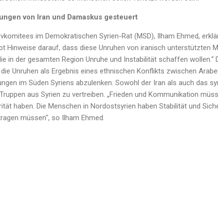
ngen von Iran und Damaskus gesteuert
ivkomitees im Demokratischen Syrien-Rat (MSD), Ilham Ehmed, erklär
gibt Hinweise darauf, dass diese Unruhen von iranisch unterstützten 
e in der gesamten Region Unruhe und Instabilität schaffen wollen.“
 die Unruhen als Ergebnis eines ethnischen Konflikts zwischen Arab
gen im Süden Syriens abzulenken. Sowohl der Iran als auch das sy
Truppen aus Syrien zu vertreiben. „Frieden und Kommunikation müs
orität haben. Die Menschen in Nordostsyrien haben Stabilität und Siche
tragen müssen", so Ilham Ehmed.