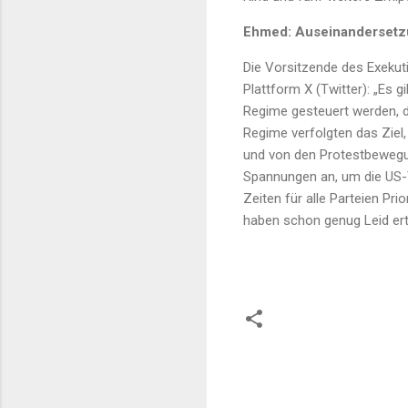
Ehmed: Auseinandersetzu
Die Vorsitzende des Exekut
Plattform X (Twitter): „Es 
Regime gesteuert werden, di
Regime verfolgten das Ziel,
und von den Protestbewegun
Spannungen an, um die US-
Zeiten für alle Parteien Pri
haben schon genug Leid er
K
o