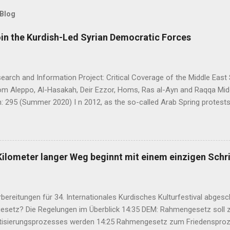
 Blog
oin the Kurdish-Led Syrian Democratic Forces
arch and Information Project: Critical Coverage of the Middle East 
rom Aleppo, Al-Hasakah, Deir Ezzor, Homs, Ras al-Ayn and Raqqa Mi
: 295 (Summer 2020) I n 2012, as the so-called Arab Spring protes
ia descended into a brutal civil war, President Bashar al-Asad withd
eir guns on rebels in the south. Into the vacuum stepped the Democrat
t, or PYD) and their armed wing, the People’s Protection Units (Yekî
rudimentary Autonomous Administration in three cantons: Afrin, Ko
Kilometer langer Weg beginnt mit einem einzigen Schri
emies, the three cantons that declared self-rule were not even conn
bereitungen für 34. Internationales Kurdisches Kulturfestival abges
setz? Die Regelungen im Überblick 14:35 DEM: Rahmengesetz soll z
isierungsprozesses werden 14:25 Rahmengesetz zum Friedensproz