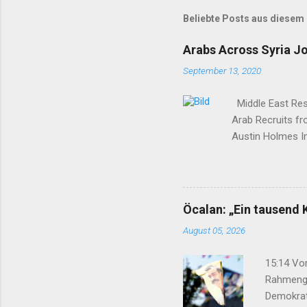
Beliebte Posts aus diesem
Arabs Across Syria J
September 13, 2020
Middle East Rese
Arab Recruits f
Austin Holmes In
elsewhere in Syr
Syria to turn th
Yekîtiya Demokra
—which set up a 
Öcalan: „Ein tausend 
Surrounded by en
August 05, 2026
15:14 Vor
Rahmenge
Demokrat