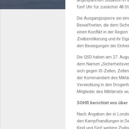
angespannten Situation in 
fünf Uhr für zunächst 48 St
Die Ausgangssperre sei eine
Bewaffneten, die dem Siche
einen Konflikt in der Regio
Zivilbevölkerung und ihr Ei
den Bewegungen der Einhei
Die QSD haben am 27. Augus
dem Namen „Sicherheitsverst
sich gegen IS-Zellen, Zel
der Kommandant des Militär
Verwicklung in den Drogen
Mitglieder des Militärrats w
SOHR berichtet von über 
Nach Angaben der in Londo
den Kampfhandlungen in De
Kind und fünf weitere Zivi