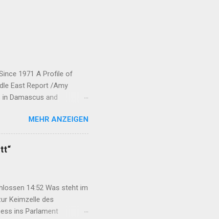
Since 1971 A Profile of
ddle East Report /Amy
ts in Damascus and
rew his forces from northern
MEHR ANZEIGEN
ic Union Party (Partiya
neyên Parastina Gel, or YPG)
bane and Jazira.
tt“
ected to each o...
chlossen 14:52 Was steht im
ur Keimzelle des
ess ins Parlament