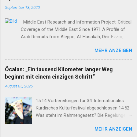
September 13, 2020
Middle East Research and Information Project: Critical
Coverage of the Middle East Since 1971 A Profile of
Arab Recruits from Aleppo, Al-Hasakah, Deir Ezzor,
Homs, Ras al-Ayn and Raqqa Middle East Report /Amy
MEHR ANZEIGEN
Austin Holmes In: 295 (Summer 2020) I n 2012, as the
so-called Arab Spring protests in Damascus and
elsewhere in Syria descended into a brutal civil war,
Öcalan: „Ein tausend Kilometer langer Weg
President Bashar al-Asad withdrew his forces from
beginnt mit einem einzigen Schritt“
northern Syria to turn their guns on rebels in the south.
August 05, 2026
Into the vacuum stepped the Democratic Union Party
(Partiya Yekîtiya Demokrat, or PYD) and their armed
15:14 Vorbereitungen für 34. Internationales
wing, the People’s Protection Units (Yekîneyên
Kurdisches Kulturfestival abgeschlossen 14:52
Parastina Gel, or YPG)—which set up a rudimentary
Was steht im Rahmengesetz? Die Regelungen
Autonomous Administration in three cantons: Afrin,
im Überblick 14:35 DEM: Rahmengesetz soll zur
Kobane and Jazira. Surrounded by enemies, the three
MEHR ANZEIGEN
Keimzelle des Demokratisierungsprozesses
cantons that declared self-rule were not even