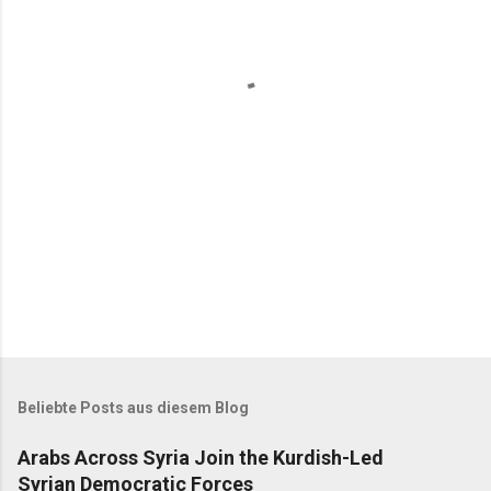
n
t
a
r
e
Beliebte Posts aus diesem Blog
Arabs Across Syria Join the Kurdish-Led
Syrian Democratic Forces