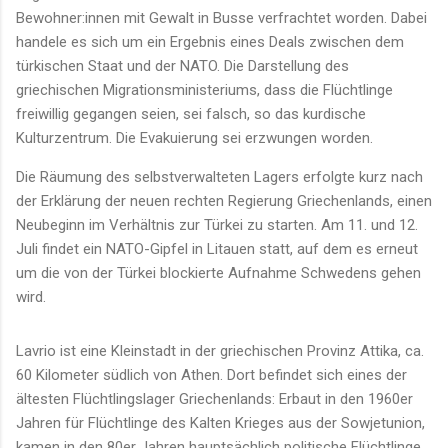
Bewohner:innen mit Gewalt in Busse verfrachtet worden. Dabei
handele es sich um ein Ergebnis eines Deals zwischen dem
türkischen Staat und der NATO. Die Darstellung des
griechischen Migrationsministeriums, dass die Flüchtlinge
freiwillig gegangen seien, sei falsch, so das kurdische
Kulturzentrum. Die Evakuierung sei erzwungen worden.
Die Räumung des selbstverwalteten Lagers erfolgte kurz nach
der Erklärung der neuen rechten Regierung Griechenlands, einen
Neubeginn im Verhältnis zur Türkei zu starten. Am 11. und 12.
Juli findet ein NATO-Gipfel in Litauen statt, auf dem es erneut
um die von der Türkei blockierte Aufnahme Schwedens gehen
wird.
Lavrio ist eine Kleinstadt in der griechischen Provinz Attika, ca.
60 Kilometer südlich von Athen. Dort befindet sich eines der
ältesten Flüchtlingslager Griechenlands: Erbaut in den 1960er
Jahren für Flüchtlinge des Kalten Krieges aus der Sowjetunion,
kamen in den 80er Jahren hauptsächlich politische Flüchtlinge