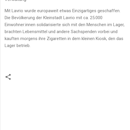
Mit Lavrio wurde europaweit etwas Einzigartiges geschaffen.
Die Bevölkerung der Kleinstadt Lavrio mit ca. 25.000
Einwohner:innen solidarisierte sich mit den Menschen im Lager,
brachten Lebensmittel und andere Sachspenden vorbei und
kauften morgens ihre Zigaretten in dem kleinen Kiosk, den das
Lager betrieb.
K
o
m
m
e