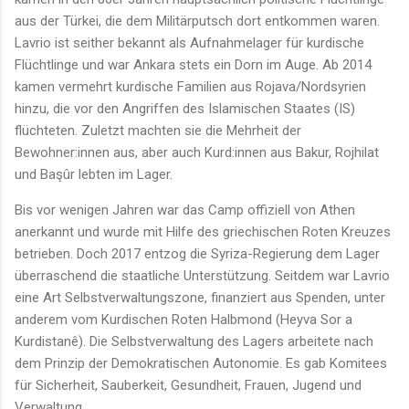
aus der Türkei, die dem Militärputsch dort entkommen waren.
Lavrio ist seither bekannt als Aufnahmelager für kurdische
Flüchtlinge und war Ankara stets ein Dorn im Auge. Ab 2014
kamen vermehrt kurdische Familien aus Rojava/Nordsyrien
hinzu, die vor den Angriffen des Islamischen Staates (IS)
flüchteten. Zuletzt machten sie die Mehrheit der
Bewohner:innen aus, aber auch Kurd:innen aus Bakur, Rojhilat
und Başûr lebten im Lager.
Bis vor wenigen Jahren war das Camp offiziell von Athen
anerkannt und wurde mit Hilfe des griechischen Roten Kreuzes
betrieben. Doch 2017 entzog die Syriza-Regierung dem Lager
überraschend die staatliche Unterstützung. Seitdem war Lavrio
eine Art Selbstverwaltungszone, finanziert aus Spenden, unter
anderem vom Kurdischen Roten Halbmond (Heyva Sor a
Kurdistanê). Die Selbstverwaltung des Lagers arbeitete nach
dem Prinzip der Demokratischen Autonomie. Es gab Komitees
für Sicherheit, Sauberkeit, Gesundheit, Frauen, Jugend und
Verwaltung.