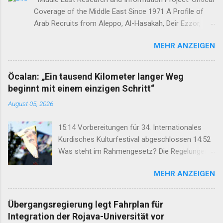
Coverage of the Middle East Since 1971 A Profile of
Arab Recruits from Aleppo, Al-Hasakah, Deir Ezzor,
Homs, Ras al-Ayn and Raqqa Middle East Report /Amy
MEHR ANZEIGEN
Austin Holmes In: 295 (Summer 2020) I n 2012, as the
so-called Arab Spring protests in Damascus and
elsewhere in Syria descended into a brutal civil war,
Öcalan: „Ein tausend Kilometer langer Weg
President Bashar al-Asad withdrew his forces from
beginnt mit einem einzigen Schritt“
northern Syria to turn their guns on rebels in the south.
August 05, 2026
Into the vacuum stepped the Democratic Union Party
(Partiya Yekîtiya Demokrat, or PYD) and their armed
15:14 Vorbereitungen für 34. Internationales
wing, the People’s Protection Units (Yekîneyên
Kurdisches Kulturfestival abgeschlossen 14:52
Parastina Gel, or YPG)—which set up a rudimentary
Was steht im Rahmengesetz? Die Regelungen
Autonomous Administration in three cantons: Afrin,
im Überblick 14:35 DEM: Rahmengesetz soll zur
Kobane and Jazira. Surrounded by enemies, the three
MEHR ANZEIGEN
Keimzelle des Demokratisierungsprozesses
cantons that declared self-rule were not even
werden 14:25 Rahmengesetz zum
connected to each o...
Friedensprozess ins Parlament eingebracht
Übergangsregierung legt Fahrplan für
12:46 TJA: Von der Forderung nach Öcalans
Integration der Rojava-Universität vor