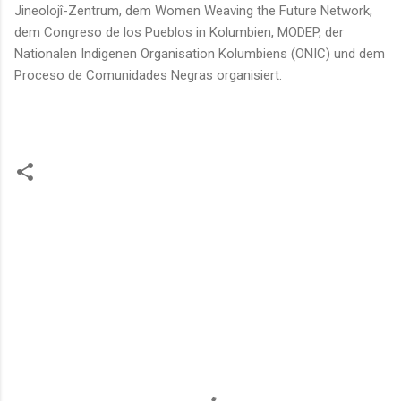
Jineolojî-Zentrum, dem Women Weaving the Future Network,
dem Congreso de los Pueblos in Kolumbien, MODEP, der
Nationalen Indigenen Organisation Kolumbiens (ONIC) und dem
Proceso de Comunidades Negras organisiert.
K
o
m
m
e
n
t
a