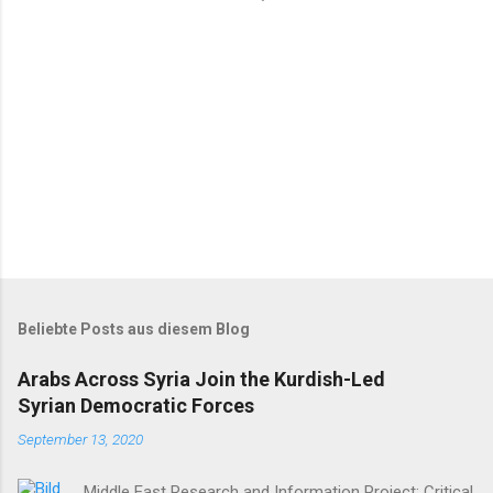
r
e
Beliebte Posts aus diesem Blog
Arabs Across Syria Join the Kurdish-Led
Syrian Democratic Forces
September 13, 2020
Middle East Research and Information Project: Critical