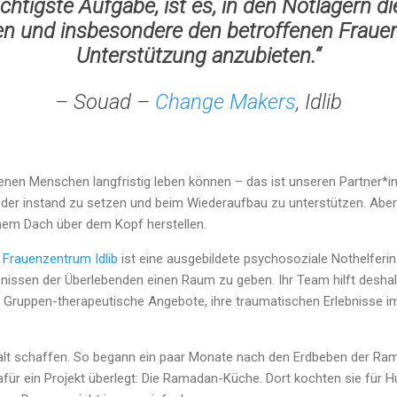
chtigste Aufgabe, ist es, in den Notlagern di
n und insbesondere den betroffenen Frauen
Unterstützung anzubieten.“
– Souad –
Change Makers
, Idlib
enen Menschen langfristig leben können – das ist unseren Partner*in
der instand zu setzen und beim Wiederaufbau zu unterstützen. Aber S
einem Dach über dem Kopf herstellen.
m
Frauenzentrum Idlib
ist eine ausgebildete psychosoziale Nothelferin.
bnissen der Überlebenden einen Raum zu geben. Ihr Team hilft deshal
 Gruppen-therapeutische Angebote, ihre traumatischen Erlebnisse i
alt schaffen. So begann ein paar Monate nach den Erdbeben der Ra
 dafür ein Projekt überlegt: Die Ramadan-Küche. Dort kochten sie für