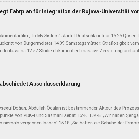
n der Waffen regeln 13:51 Varisheh Moradi wird notwendige medizi
t 13:29 24. Munzur-Kultur- und Naturfestival in Dersim eröffnet 13:09 
gt Fahrplan für Integration der Rojava-Universität vo
umentarfilm „To My Sisters“ startet Deutschlandtour 15:25 Qoser: Re
ücktritt von Bürgermeister 14:39 Samstagsmütter: Straflosigkeit ver
ndenlassens 12:57 Studie dokumentiert massive Zerstörung archäolo
 kurdische Politik im Spannungsfeld zweier gegensätzlicher Dynamiken
 bekräftigt gemeinsamen Kurs gegen Iran 07:31 Ayla Akat: Friedensp
ungskommission 00:40 KNK fordert UN-Untersuchung zu mutmaßlich
distan 21:00 Şengal startet zehntägiges Gedenken an den Genozid an 
abschiedet Abschlusserklärung
şegül Doğan: Abdullah Öcalan ist bestimmender Akteur des Prozess
zpunkte von PDK-I und Sazmanî Xebat 15:46 TJK-E: „Wir haben Şenga
s niemals vergessen lassen“ 15:18 „Sie hatten die Schuhe der Ermo
2:47 34. Kurdisches Kulturfestival setzt auf neues Konzept 08:45 Has
hme nach Kurdistan verabschiedet 07:29 Mehdi Özdemir: Ein Rahmeng