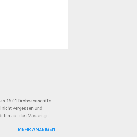
es 16:01 Drohnenangriffe
l nicht vergessen und
rdeten auf das Massengrab
an Basri Fırat unter großer
MEHR ANZEIGEN
esetz darf nicht nur das