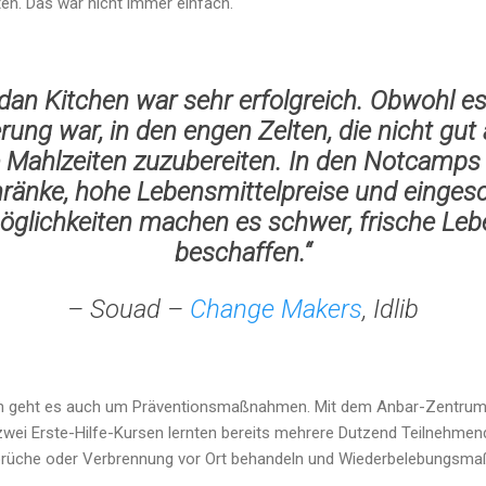
en. Das war nicht immer einfach.
an Kitchen war sehr erfolgreich. Obwohl es
ung war, in den engen Zelten, die nicht gut
le Mahlzeiten zuzubereiten. In den Notcamps 
ränke, hohe Lebensmittelpreise und einges
glichkeiten machen es schwer, frische Leb
beschaffen.“
– Souad –
Change Makers
, Idlib
n geht es auch um Präventionsmaßnahmen. Mit dem Anbar-Zentrum i
 zwei Erste-Hilfe-Kursen lernten bereits mehrere Dutzend Teilnehmend
brüche oder Verbrennung vor Ort behandeln und Wiederbelebungsma