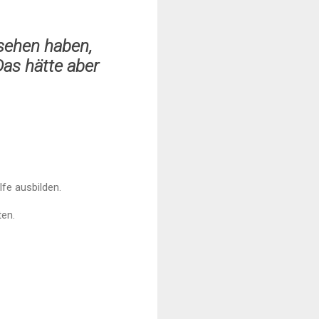
esehen haben,
Das hätte aber
lfe ausbilden.
ten.