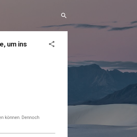
e, um ins
fen können. Dennoch