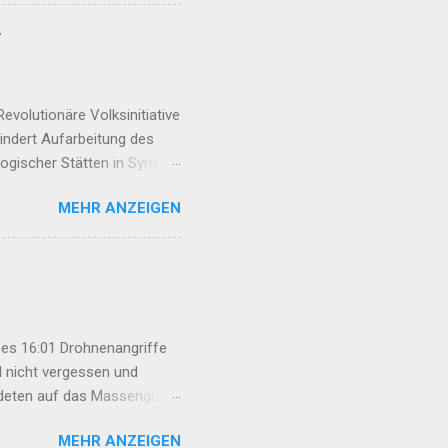
nische Behandlung
„Çira Report“ disku...
r
volutionäre Volksinitiative
hindert Aufarbeitung des
gischer Stätten in Syrien
 08:19 Allianz der Rojhilat-
MEHR ANZEIGEN
rozess braucht Frauen-
en Kriegsverbrechen Irans
den Ezid:innen ...
es 16:01 Drohnenangriffe
l nicht vergessen und
rdeten auf das Massengrab
an Basri Fırat unter großer
MEHR ANZEIGEN
esetz darf nicht nur das