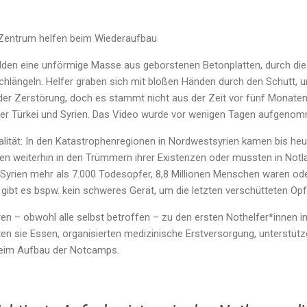
Zentrum helfen beim Wiederaufbau
ilden eine unförmige Masse aus geborstenen Betonplatten, durch die
hlängeln. Helfer graben sich mit bloßen Händen durch den Schutt, 
der Zerstörung, doch es stammt nicht aus der Zeit vor fünf Monaten
der Türkei und Syrien. Das Video wurde vor wenigen Tagen aufgeno
ealität: In den Katastrophenregionen in Nordwestsyrien kamen bis he
ben weiterhin in den Trümmern ihrer Existenzen oder mussten in Not
n Syrien mehr als 7.000 Todesopfer, 8,8 Millionen Menschen waren o
 gibt es bspw. kein schweres Gerät, um die letzten verschütteten Op
n – obwohl alle selbst betroffen – zu den ersten Nothelfer*innen in
ten sie Essen, organisierten medizinische Erstversorgung, unterstütz
beim Aufbau der Notcamps.