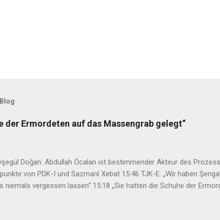
 Blog
he der Ermordeten auf das Massengrab gelegt“
şegül Doğan: Abdullah Öcalan ist bestimmender Akteur des Prozess
zpunkte von PDK-I und Sazmanî Xebat 15:46 TJK-E: „Wir haben Şenga
s niemals vergessen lassen“ 15:18 „Sie hatten die Schuhe der Ermo
2:47 34. Kurdisches Kulturfestival setzt auf neues Konzept 08:45 Has
hme nach Kurdistan verabschiedet 07:29 Mehdi Özdemir: Ein Rahmeng