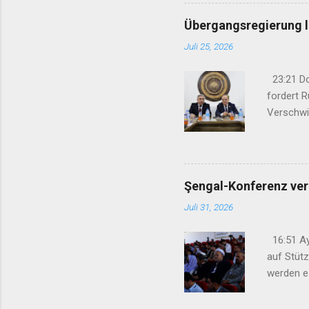
Schweige
verweiger
Übergangsregierung le
Juli 25, 2026
23:21 Dok
fordert R
Verschwi
09:13 Die
Parteien
Beobacht
in Südkur
Şengal-Konferenz ver
Juli 31, 2026
16:51 Ay
auf Stüt
werden e
gelegt“ 1
Anteilna