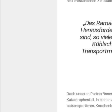
neu entstandenen Zeltstädt
„Das Ramad
Herausforder
sind, so vie
Kühlsch
Transportmö
Doch unseren Partner*inne
Katastrophenfall. In bisher
abtransportieren, Knochen