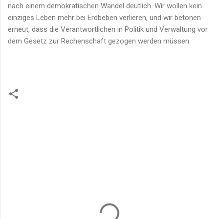
nach einem demokratischen Wandel deutlich. Wir wollen kein
einziges Leben mehr bei Erdbeben verlieren, und wir betonen
erneut, dass die Verantwortlichen in Politik und Verwaltung vor
dem Gesetz zur Rechenschaft gezogen werden müssen.
K
o
m
m
e
n
t
a