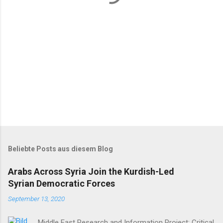
r
e
Beliebte Posts aus diesem Blog
Arabs Across Syria Join the Kurdish-Led
Syrian Democratic Forces
September 13, 2020
Middle East Research and Information Project: Critical