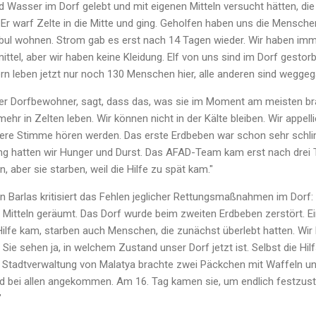
 Wasser im Dorf gelebt und mit eigenen Mitteln versucht hätten, di
Er warf Zelte in die Mitte und ging. Geholfen haben uns die Mensche
nbul wohnen. Strom gab es erst nach 14 Tagen wieder. Wir haben im
ttel, aber wir haben keine Kleidung. Elf von uns sind im Dorf gesto
rn leben jetzt nur noch 130 Menschen hier, alle anderen sind weggeg
rer Dorfbewohner, sagt, dass das, was sie im Moment am meisten b
mehr in Zelten leben. Wir können nicht in der Kälte bleiben. Wir appel
nsere Stimme hören werden. Das erste Erdbeben war schon sehr sch
lang hatten wir Hunger und Durst. Das AFAD-Team kam erst nach drei
 aber sie starben, weil die Hilfe zu spät kam."
an Barlas kritisiert das Fehlen jeglicher Rettungsmaßnahmen im Dorf
 Mitteln geräumt. Das Dorf wurde beim zweiten Erdbeben zerstört. E
Hilfe kam, starben auch Menschen, die zunächst überlebt hatten. Wi
ie sehen ja, in welchem Zustand unser Dorf jetzt ist. Selbst die Hil
Stadtverwaltung von Malatya brachte zwei Päckchen mit Waffeln un
bei allen angekommen. Am 16. Tag kamen sie, um endlich festzustell
"