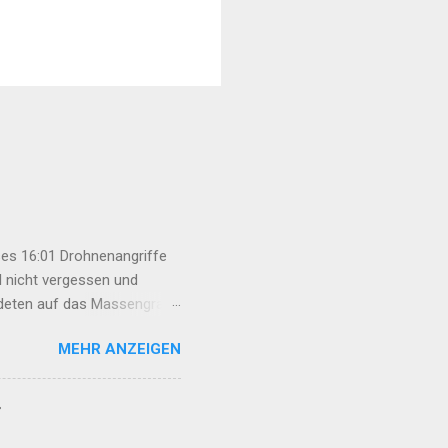
es 16:01 Drohnenangriffe
l nicht vergessen und
rdeten auf das Massengrab
an Basri Fırat unter großer
MEHR ANZEIGEN
esetz darf nicht nur das
nische Behandlung
„Çira Report“ disku...
r