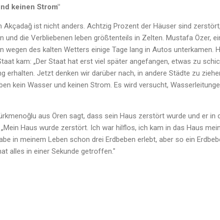
und keinen Strom"
in Akçadağ ist nicht anders. Achtzig Prozent der Häuser sind zerstö
n und die Verbliebenen leben größtenteils in Zelten. Mustafa Özer, e
wegen des kalten Wetters einige Tage lang in Autos unterkamen. Hilf
at kam: „Der Staat hat erst viel später angefangen, etwas zu schic
ung erhalten. Jetzt denken wir darüber nach, in andere Städte zu zie
haben kein Wasser und keinen Strom. Es wird versucht, Wasserleitunge
ürkmenoğlu aus Ören sagt, dass sein Haus zerstört wurde und er in
 „Mein Haus wurde zerstört. Ich war hilflos, ich kam in das Haus me
habe in meinem Leben schon drei Erdbeben erlebt, aber so ein Erdbeb
t alles in einer Sekunde getroffen."