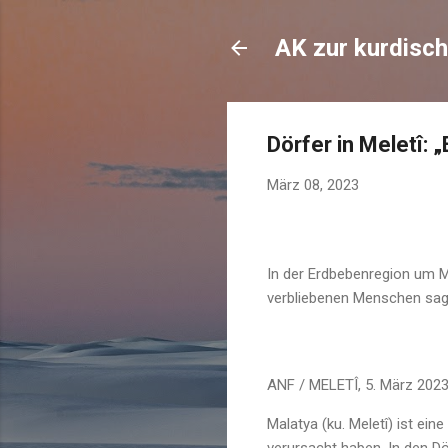
AK zur kurdisch
Dörfer in Meletî: 
März 08, 2023
In der Erdbebenregion um M
verbliebenen Menschen sagen
ANF / MELETÎ, 5. März 2023
Malatya (ku. Meletî) ist ei