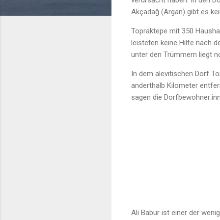
verursacht haben. In den D
Akçadağ (Argan) gibt es kei
Topraktepe mit 350 Haushalt
leisteten keine Hilfe nach 
unter den Trümmern liegt n
In dem alevitischen Dorf T
anderthalb Kilometer entfe
sagen die Dorfbewohner:in
Ali Babur ist einer der wen