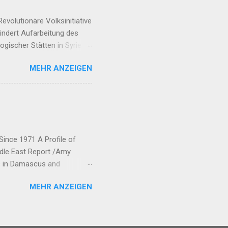
volutionäre Volksinitiative
hindert Aufarbeitung des
gischer Stätten in Syrien
 08:19 Allianz der Rojhilat-
MEHR ANZEIGEN
rozess braucht Frauen-
en Kriegsverbrechen Irans
den Ezid:innen ...
Since 1971 A Profile of
ddle East Report /Amy
ts in Damascus and
rew his forces from northern
MEHR ANZEIGEN
ic Union Party (Partiya
neyên Parastina Gel, or YPG)
bane and Jazira.
ected to each o...