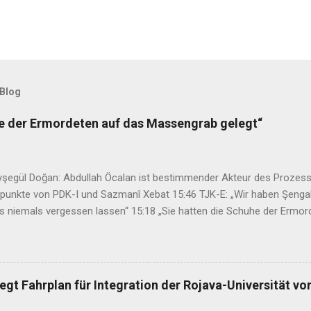
 Blog
he der Ermordeten auf das Massengrab gelegt“
şegül Doğan: Abdullah Öcalan ist bestimmender Akteur des Prozess
zpunkte von PDK-I und Sazmanî Xebat 15:46 TJK-E: „Wir haben Şenga
s niemals vergessen lassen“ 15:18 „Sie hatten die Schuhe der Ermo
2:47 34. Kurdisches Kulturfestival setzt auf neues Konzept 08:45 Has
hme nach Kurdistan verabschiedet 07:29 Mehdi Özdemir: Ein Rahmeng
n der Waffen regeln 13:51 Varisheh Moradi wird notwendige medizi
t 13:29 24. Munzur-Kultur- und Naturfestival in Dersim eröffnet 13:09 
gt Fahrplan für Integration der Rojava-Universität vo