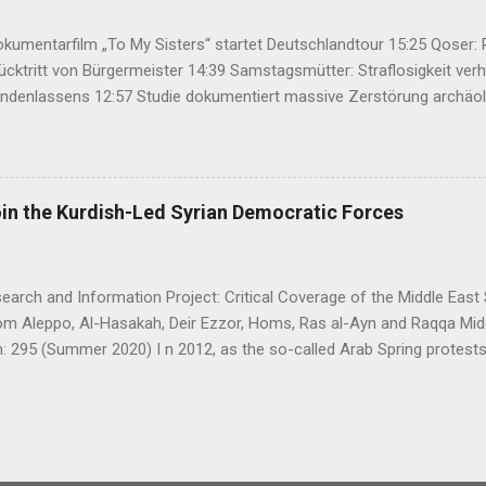
umentarfilm „To My Sisters“ startet Deutschlandtour 15:25 Qoser: Re
ücktritt von Bürgermeister 14:39 Samstagsmütter: Straflosigkeit ver
ndenlassens 12:57 Studie dokumentiert massive Zerstörung archäolo
 kurdische Politik im Spannungsfeld zweier gegensätzlicher Dynamiken
 bekräftigt gemeinsamen Kurs gegen Iran 07:31 Ayla Akat: Friedensp
ungskommission 00:40 KNK fordert UN-Untersuchung zu mutmaßlich
distan 21:00 Şengal startet zehntägiges Gedenken an den Genozid an 
oin the Kurdish-Led Syrian Democratic Forces
arch and Information Project: Critical Coverage of the Middle East 
rom Aleppo, Al-Hasakah, Deir Ezzor, Homs, Ras al-Ayn and Raqqa Mi
: 295 (Summer 2020) I n 2012, as the so-called Arab Spring protes
ia descended into a brutal civil war, President Bashar al-Asad withd
eir guns on rebels in the south. Into the vacuum stepped the Democrat
t, or PYD) and their armed wing, the People’s Protection Units (Yekî
rudimentary Autonomous Administration in three cantons: Afrin, Ko
emies, the three cantons that declared self-rule were not even conn