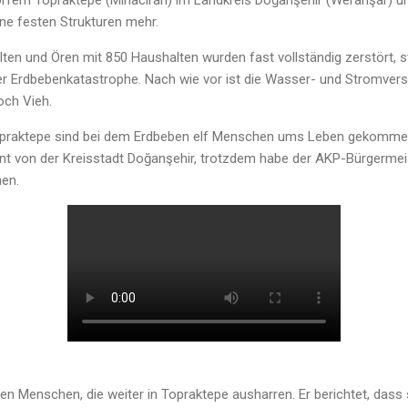
örfern Topraktepe (Mihaciran) im Landkreis Doğanşehir (Wêranşar) u
ne festen Strukturen mehr.
en und Ören mit 850 Haushalten wurden fast vollständig zerstört, st
der Erdbebenkatastrophe. Nach wie vor ist die Wasser- und Stromvers
och Vieh.
opraktepe sind bei dem Erdbeben elf Menschen ums Leben gekommen. 
rnt von der Kreisstadt Doğanşehir, trotzdem habe der AKP-Bürgermeis
nen.
igen Menschen, die weiter in Topraktepe ausharren. Er berichtet, das