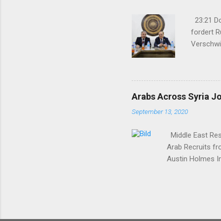
23:21 Dok
fordert R
Verschwi
09:13 Die
Parteien
Beobacht
in Südkur
Arabs Across Syria J
September 13, 2020
Middle East Rese
Arab Recruits f
Austin Holmes In
elsewhere in Syr
Syria to turn th
Yekîtiya Demokra
—which set up a 
Surrounded by en