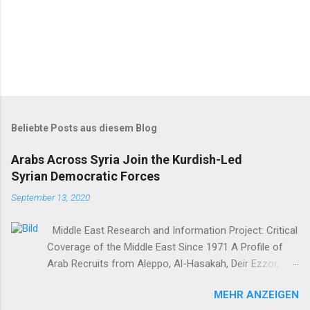
Beliebte Posts aus diesem Blog
Arabs Across Syria Join the Kurdish-Led
Syrian Democratic Forces
September 13, 2020
Middle East Research and Information Project: Critical
Coverage of the Middle East Since 1971 A Profile of
Arab Recruits from Aleppo, Al-Hasakah, Deir Ezzor,
Homs, Ras al-Ayn and Raqqa Middle East Report /Amy
MEHR ANZEIGEN
Austin Holmes In: 295 (Summer 2020) I n 2012, as the