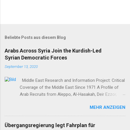
Beliebte Posts aus diesem Blog
Arabs Across Syria Join the Kurdish-Led
Syrian Democratic Forces
September 13, 2020
Middle East Research and Information Project: Critical
Coverage of the Middle East Since 1971 A Profile of
Arab Recruits from Aleppo, Al-Hasakah, Deir Ezzor,
Homs, Ras al-Ayn and Raqqa Middle East Report /Amy
MEHR ANZEIGEN
Austin Holmes In: 295 (Summer 2020) I n 2012, as the
so-called Arab Spring protests in Damascus and
elsewhere in Syria descended into a brutal civil war,
Übergangsregierung legt Fahrplan für
President Bashar al-Asad withdrew his forces from