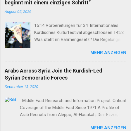
beginnt mit einem einzigen Schritt“
August 05, 2026
15:14 Vorbereitungen für 34. Internationales
Kurdisches Kulturfestival abgeschlossen 14:52
Was steht im Rahmengesetz? Die Regelungen
im Überblick 14:35 DEM: Rahmengesetz soll zur
MEHR ANZEIGEN
Keimzelle des Demokratisierungsprozesses
werden 14:25 Rahmengesetz zum
Friedensprozess ins Parlament eingebracht
Arabs Across Syria Join the Kurdish-Led
12:46 TJA: Von der Forderung nach Öcalans
Syrian Democratic Forces
physischer Freiheit rücken wir nicht ab 12:29
September 13, 2020
Geflüchteter aus Rojhilat stirbt vor UNHCR-Büro
in Hewlêr 11:28 Volksrat von Mexmûr:
Middle East Research and Information Project: Critical
Organisierung verhinderte Großangriff des IS
Coverage of the Middle East Since 1971 A Profile of
11:03 Bahçeli: Abdullah Öcalan muss das Recht
Arab Recruits from Aleppo, Al-Hasakah, Deir Ezzor,
auf Hoffnung erhalten 07:50 Nihat Demir:
Homs, Ras al-Ayn and Raqqa Middle East Report /Amy
Demokratische Lösung stärkt auch die
MEHR ANZEIGEN
Austin Holmes In: 295 (Summer 2020) I n 2012, as the
Arbeiterklasse in der Türkei 22:47 Syrische