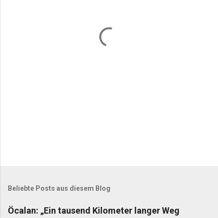
n
t
a
r
e
Beliebte Posts aus diesem Blog
Öcalan: „Ein tausend Kilometer langer Weg