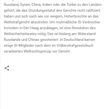
Russland, Syrien, China, Indien oder die Türkei zu den Ländern
gehört, die das Gründungsstatut des Gerichts nicht ratifiziert
haben und sich nach wie vor weigern, Hoheitsrechte an das
Weltstrafgericht abzutreten. Um mutmaßliche IS-Verbrecher
trotzdem in Den Haag anzuklagen, ist eine Resolution des
Weltsicherheitsrates nötig. Das ist bislang am Widerstand
Russlands und Chinas gescheitert. In Deutschland kamen
einige IS-Mitglieder nach dem im Völkerstrafgesetzbuch
verankerten Weltrechtsprinzip vor Gericht.
K
o
m
m
e