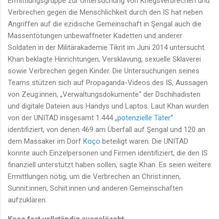
Ermittlungsgruppe zur Untersuchung von Kriegsverbrechen und
Verbrechen gegen die Menschlichkeit durch den IS hat neben
Angriffen auf die ezidische Gemeinschaft in Şengal auch die
Massentötungen unbewaffneter Kadetten und anderer
Soldaten in der Militärakademie Tikrit im Juni 2014 untersucht.
Khan beklagte Hinrichtungen, Versklavung, sexuelle Sklaverei
sowie Verbrechen gegen Kinder. Die Untersuchungen seines
Teams stützen sich auf Propaganda-Videos des IS, Aussagen
von Zeug:innen, „Verwaltungsdokumente“ der Dschihadisten
und digitale Dateien aus Handys und Laptos. Laut Khan wurden
von der UNITAD insgesamt 1.444 „
potenzielle Täter
“
identifiziert, von denen 469 am Überfall auf Şengal und 120 an
dem Massaker im Dorf
Koço
beteiligt waren. Die UNITAD
konnte auch Einzelpersonen und Firmen identifiziert, die den IS
finanziell unterstützt haben sollen, sagte Khan. Es seien weitere
Ermittlungen nötig, um die Verbrechen an Christ:innen,
Sunnit:innen, Schiit:innen und anderen Gemeinschaften
aufzuklären.
Koço fast vollständig ausgelöscht