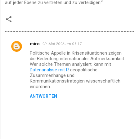
auf jeder Ebene zu vertreten und zu verteidigen.“
miro
20. Mai 2026 um 01:17
K
Politische Appelle in Krisensituationen zeigen
o
die Bedeutung internationaler Aufmerksamkeit.
m
Wer solche Themen analysiert, kann mit
Datenanalyse mit R
geopolitische
m
Zusammenhange und
Kommunikationsstrategien wissenschaftlich
e
einordnen.
n
ANTWORTEN
t
a
r
e