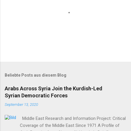
K
o
m
m
Beliebte Posts aus diesem Blog
e
n
Arabs Across Syria Join the Kurdish-Led
t
Syrian Democratic Forces
a
r
September 13, 2020
v
e
r
Middle East Research and Information Project: Critical
ö
Coverage of the Middle East Since 1971 A Profile of
f