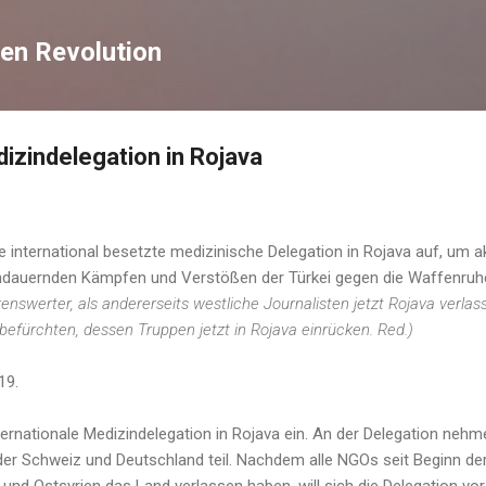
Direkt zum Hauptbereich
en Revolution
dizindelegation in Rojava
ne international besetzte medizinische Delegation in Rojava auf, um aku
andauernden Kämpfen und Verstößen der Türkei gegen die Waffenruh
nswerter, als andererseits westliche Journalisten jetzt Rojava verlas
efürchten, dessen Truppen jetzt in Rojava einrücken. Red.)
19.
ternationale Medizindelegation in Rojava ein. An der Delegation neh
r Schweiz und Deutschland teil. Nachdem alle NGOs seit Beginn der
- und Ostsyrien das Land verlassen haben, will sich die Delegation vo