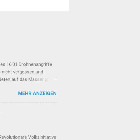
es 16:01 Drohnenangriffe
l nicht vergessen und
rdeten auf das Massengrab
an Basri Fırat unter großer
MEHR ANZEIGEN
esetz darf nicht nur das
nische Behandlung
„Çira Report“ disku...
r
volutionäre Volksinitiative