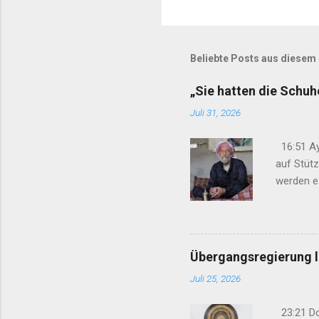
K
o
m
m
Beliebte Posts aus diesem
e
n
t
„Sie hatten die Schu
a
r
Juli 31, 2026
v
e
16:51 Ay
r
auf Stüt
ö
f
werden e
f
gelegt“ 1
e
Anteilna
n
t
Schweige
l
verweiger
i
Übergangsregierung le
c
Juli 25, 2026
h
e
n
23:21 Dok