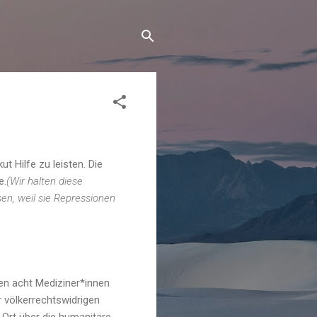
t Hilfe zu leisten. Die
e.
(Wir halten diese
sen, weil sie Repressionen
men acht Mediziner*innen
 völkerrechtswidrigen
r Ort über die humanitäre