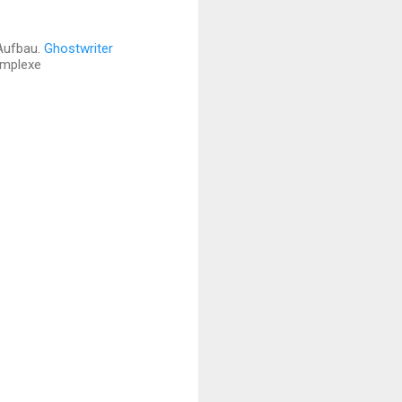
Aufbau.
Ghostwriter
komplexe