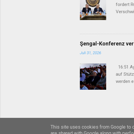
fordert R
Verschwi
09:13 Die
Parteien
Beobacht
in Südkur
Şengal-Konferenz ver
Juli 31, 2026
16:51 Ay
auf Stüt
werden e
gelegt“ 1
Anteilna
Schweige
verweiger
This site uses cookies from Google to de
are shared with Google along with perfo