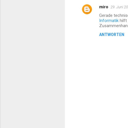
miro
29. Juni 2
K
Gerade technis
o
Informatik
hilft
m
Zusammenhange 
m
ANTWORTEN
e
n
t
a
r
e