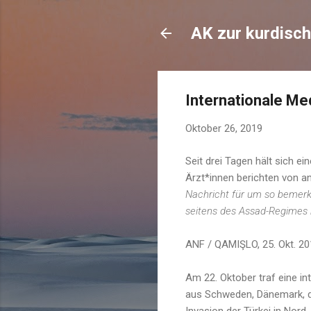
AK zur kurdisch
Internationale Me
Oktober 26, 2019
Seit drei Tagen hält sich ei
Ärzt*innen berichten von 
Nachricht für um so bemerke
seitens des Assad-Regimes b
ANF / QAMIŞLO, 25. Okt. 20
Am 22. Oktober traf eine in
aus Schweden, Dänemark, de
Invasion der Türkei in Nord