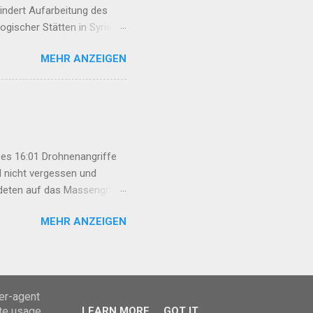
hindert Aufarbeitung des
gischer Stätten in Syrien
 08:19 Allianz der Rojhilat-
MEHR ANZEIGEN
rozess braucht Frauen-
en Kriegsverbrechen Irans
den Ezid:innen ...
es 16:01 Drohnenangriffe
l nicht vergessen und
rdeten auf das Massengrab
an Basri Fırat unter großer
MEHR ANZEIGEN
esetz darf nicht nur das
nische Behandlung
„Çira Report“ disku...
ser-agent
ate usage
LEARN MORE
GOT IT