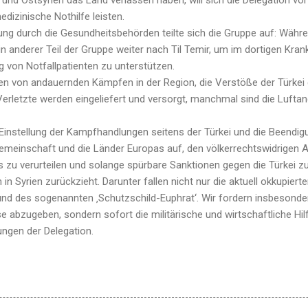
dizinische Nothilfe leisten.
ung durch die Gesundheitsbehörden teilte sich die Gruppe auf: Währ
 ein anderer Teil der Gruppe weiter nach Til Temir, um im dortigen Kra
 von Notfallpatienten zu unterstützen.
ten von andauernden Kämpfen in der Region, die Verstöße der Türkei
erletzte werden eingeliefert und versorgt, manchmal sind die Luftan
 Einstellung der Kampfhandlungen seitens der Türkei und die Beendigu
Gemeinschaft und die Länder Europas auf, den völkerrechtswidrigen An
 zu verurteilen und solange spürbare Sanktionen gegen die Türkei zu
in Syrien zurückzieht. Darunter fallen nicht nur die aktuell okkupiert
und des sogenannten ‚Schutzschild-Euphrat‘. Wir fordern insbesonder
e abzugeben, sondern sofort die militärische und wirtschaftliche Hilf
rungen der Delegation.