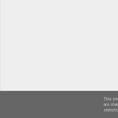
This si
are sha
statist