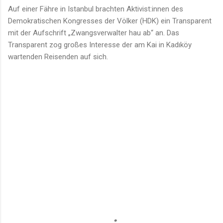
Auf einer Fähre in Istanbul brachten Aktivist:innen des
Demokratischen Kongresses der Völker (HDK) ein Transparent
mit der Aufschrift „Zwangsverwalter hau ab“ an. Das
Transparent zog großes Interesse der am Kai in Kadıköy
wartenden Reisenden auf sich.
K
o
m
m
e
n
t
a