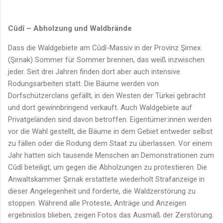
Cûdî – Abholzung und Waldbrände
Dass die Waldgebiete am Cûdî-Massiv in der Provinz Şirnex
(Şırnak) Sommer für Sommer brennen, das weiß inzwischen
jeder. Seit drei Jahren finden dort aber auch intensive
Rodungsarbeiten statt. Die Bäume werden von
Dorfschützerclans gefällt, in den Westen der Türkei gebracht
und dort gewinnbringend verkauft. Auch Waldgebiete auf
Privatgeländen sind davon betroffen. Eigentümer:innen werden
vor die Wahl gestellt, die Bäume in dem Gebiet entweder selbst
zu fällen oder die Rodung dem Staat zu überlassen. Vor einem
Jahr hatten sich tausende Menschen an Demonstrationen zum
Cûdî beteiligt, um gegen die Abholzungen zu protestieren. Die
Anwaltskammer Şırnak erstattete wiederholt Strafanzeige in
dieser Angelegenheit und forderte, die Waldzerstörung zu
stoppen. Während alle Proteste, Anträge und Anzeigen
ergebnislos blieben, zeigen Fotos das Ausmaß der Zerstörung.