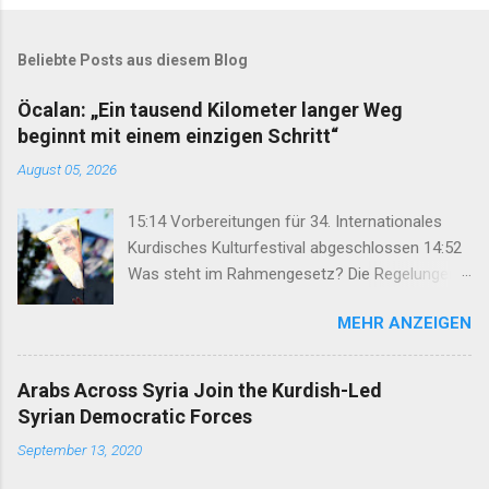
Beliebte Posts aus diesem Blog
Öcalan: „Ein tausend Kilometer langer Weg
beginnt mit einem einzigen Schritt“
August 05, 2026
15:14 Vorbereitungen für 34. Internationales
Kurdisches Kulturfestival abgeschlossen 14:52
Was steht im Rahmengesetz? Die Regelungen
im Überblick 14:35 DEM: Rahmengesetz soll zur
MEHR ANZEIGEN
Keimzelle des Demokratisierungsprozesses
werden 14:25 Rahmengesetz zum
Friedensprozess ins Parlament eingebracht
Arabs Across Syria Join the Kurdish-Led
12:46 TJA: Von der Forderung nach Öcalans
Syrian Democratic Forces
physischer Freiheit rücken wir nicht ab 12:29
September 13, 2020
Geflüchteter aus Rojhilat stirbt vor UNHCR-Büro
in Hewlêr 11:28 Volksrat von Mexmûr: