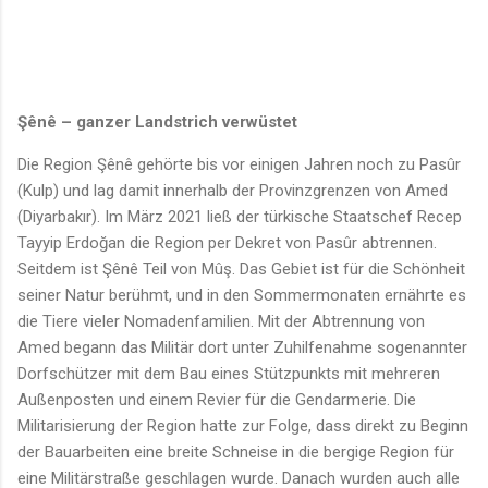
Şênê – ganzer Landstrich verwüstet
Die Region Şênê gehörte bis vor einigen Jahren noch zu Pasûr
(Kulp) und lag damit innerhalb der Provinzgrenzen von Amed
(Diyarbakır). Im März 2021 ließ der türkische Staatschef Recep
Tayyip Erdoğan die Region per Dekret von Pasûr abtrennen.
Seitdem ist Şênê Teil von Mûş. Das Gebiet ist für die Schönheit
seiner Natur berühmt, und in den Sommermonaten ernährte es
die Tiere vieler Nomadenfamilien. Mit der Abtrennung von
Amed begann das Militär dort unter Zuhilfenahme sogenannter
Dorfschützer mit dem Bau eines Stützpunkts mit mehreren
Außenposten und einem Revier für die Gendarmerie. Die
Militarisierung der Region hatte zur Folge, dass direkt zu Beginn
der Bauarbeiten eine breite Schneise in die bergige Region für
eine Militärstraße geschlagen wurde. Danach wurden auch alle