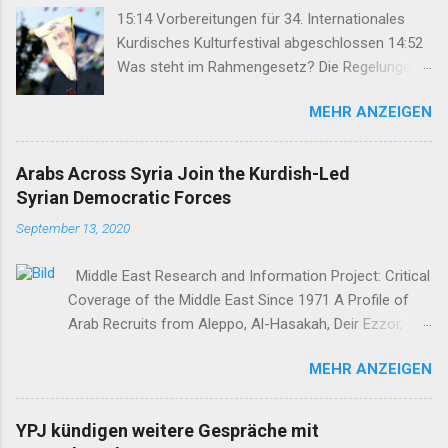
15:14 Vorbereitungen für 34. Internationales
Kurdisches Kulturfestival abgeschlossen 14:52
Was steht im Rahmengesetz? Die Regelungen
im Überblick 14:35 DEM: Rahmengesetz soll zur
MEHR ANZEIGEN
Keimzelle des Demokratisierungsprozesses
werden 14:25 Rahmengesetz zum
Friedensprozess ins Parlament eingebracht
Arabs Across Syria Join the Kurdish-Led
12:46 TJA: Von der Forderung nach Öcalans
Syrian Democratic Forces
physischer Freiheit rücken wir nicht ab 12:29
September 13, 2020
Geflüchteter aus Rojhilat stirbt vor UNHCR-Büro
in Hewlêr 11:28 Volksrat von Mexmûr:
Middle East Research and Information Project: Critical
Organisierung verhinderte Großangriff des IS
Coverage of the Middle East Since 1971 A Profile of
11:03 Bahçeli: Abdullah Öcalan muss das Recht
Arab Recruits from Aleppo, Al-Hasakah, Deir Ezzor,
auf Hoffnung erhalten 07:50 Nihat Demir:
Homs, Ras al-Ayn and Raqqa Middle East Report /Amy
Demokratische Lösung stärkt auch die
MEHR ANZEIGEN
Austin Holmes In: 295 (Summer 2020) I n 2012, as the
Arbeiterklasse in der Türkei 22:47 Syrische
so-called Arab Spring protests in Damascus and
Übergangsregieru...
elsewhere in Syria descended into a brutal civil war,
YPJ kündigen weitere Gespräche mit
President Bashar al-Asad withdrew his forces from