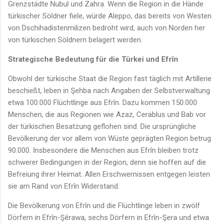
Grenzstädte Nubul und Zahra. Wenn die Region in die Hände
türkischer Söldner fiele, würde Aleppo, das bereits von Westen
von Dschihadistenmilizen bedroht wird, auch von Norden her
von türkischen Söldnern belagert werden.
Strategische Bedeutung für die Türkei und Efrîn
Obwohl der türkische Staat die Region fast täglich mit Artillerie
beschießt, leben in Şehba nach Angaben der Selbstverwaltung
etwa 100.000 Flüchtlinge aus Efrîn. Dazu kommen 150.000
Menschen, die aus Regionen wie Azaz, Cerablus und Bab vor
der türkischen Besatzung geflohen sind. Die ursprüngliche
Bevölkerung der vor allem von Wüste geprägten Region betrug
90.000. Insbesondere die Menschen aus Efrîn bleiben trotz
schwerer Bedingungen in der Region, denn sie hoffen auf die
Befreiung ihrer Heimat. Allen Erschwernissen entgegen leisten
sie am Rand von Efrîn Widerstand.
Die Bevölkerung von Efrîn und die Flüchtlinge leben in zwölf
Dörfern in Efrîn-Şêrawa, sechs Dörfern in Efrîn-Şera und etwa