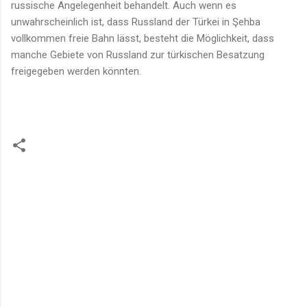
russische Angelegenheit behandelt. Auch wenn es
unwahrscheinlich ist, dass Russland der Türkei in Şehba
vollkommen freie Bahn lässt, besteht die Möglichkeit, dass
manche Gebiete von Russland zur türkischen Besatzung
freigegeben werden könnten.
K
o
m
m
e
n
t